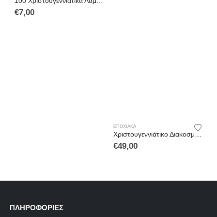
100 Χριστουγεννιάτικα Λαμπάκια LED Λευκό Ψυχρό Ηλιακά σε Σειρά με Προγράμματα
€
7,00
€
ΕΠΟΧΙΑΚΆ
Χριστουγεννιάτικο Διακοσμητικό Big Ben Με Φως, Μουσική Και USB 39x10cm
€
49,00
ΠΛΗΡΟΦΟΡΙΕΣ