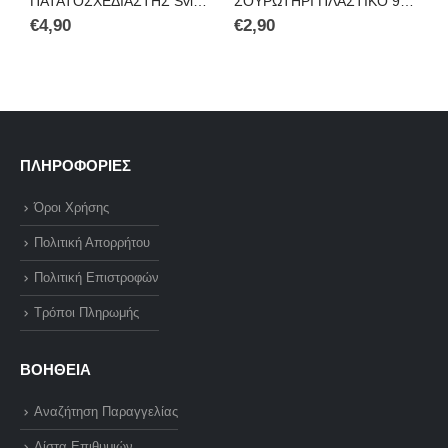
ΠΑΤΑΤΟΣΧΕΔΙΑΣΤΗΣ Svim 3008
ΣΟΥΡΩΤΗΡΙ ΠΛΑΣΤΙΚΟ 9ΕΚ. 3021
€
4,90
€
2,90
€
ΠΛΗΡΟΦΟΡΙΕΣ
Όροι Χρήσης
Πολιτική Απορρήτου
Πολιτική Επιστροφών
Τρόποι Πληρωμής
ΒΟΗΘΕΙΑ
Αναζήτηση Παραγγελίας
Λίστα Επιθυμιών