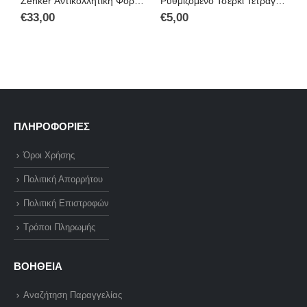
Zenker Αντικολλητική Φόρμα Ζαχαροπλαστικής για Κέικ Στρογγυλή από Αλουμίνιο με Αποσπώμενη Βάση 30εκ (6509)
Ρυθμιζόμενο Τσέρκι Τετράγωνο Ανοξείδωτο Homestyle
€
33,00
€
5,00
€
ΠΛΗΡΟΦΟΡΙΕΣ
Όροι Χρήσης
Πολιτική Απορρήτου
Πολιτική Επιστροφών
Τρόποι Πληρωμής
ΒΟΗΘΕΙΑ
Αναζήτηση Παραγγελίας