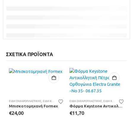
ΣΧΕΤΙΚΆ ΠΡΟΪΌΝΤΑ
ΕΊΔΗ ΖΑΧΑΡΟΠΛΑΣΤΙΚΉΣ
,
ΕΊΔΗ ΚΟΥΖΊΝΑΣ
ΕΊΔΗ ΖΑΧΑΡΟΠΛΑΣΤΙΚΉΣ
,
ΕΊΔΗ ΚΟΥΖΊΝΑΣ
,
ΜΑΓΕΙ
Μπισκοτομηχανή Formex
Φόρμα Keystone Αντικολλητική Πέτρας Ορθογώνια Electra Granite -Νο 35- 06.67.35
€
24,00
€
11,70