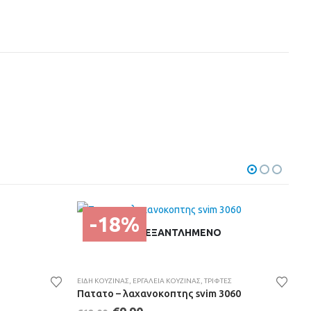
-18%
ΕΞΑΝΤΛΗΜΈΝΟ
ΕΊΔΗ ΚΟΥΖΊΝΑΣ
,
ΕΡΓΑΛΕΊΑ ΚΟΥΖΊΝΑΣ
,
ΤΡΊΦΤΕΣ
Πατατο – λαχανοκοπτης svim 3060
Original
Η