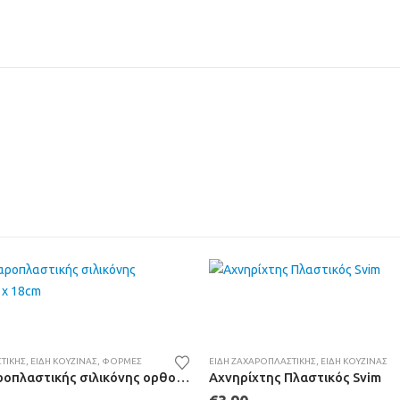
ΤΙΚΉΣ
,
ΕΊΔΗ ΚΟΥΖΊΝΑΣ
,
ΦΌΡΜΕΣ
ΕΊΔΗ ΖΑΧΑΡΟΠΛΑΣΤΙΚΉΣ
,
ΕΊΔΗ ΚΟΥΖΊΝΑΣ
Φόρμα ζαχαροπλαστικής σιλικόνης ορθογώνια 23 x 18cm
Αχνηρίχτης Πλαστικός Svim