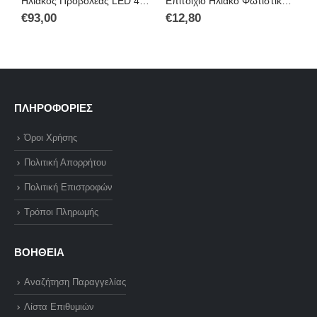
Ηλιακός Προβολέας LED 400W IP67 με Τηλεχειρισμό
Επιτοίχιο Ηλιακό Φωτιστικό με Ανιχνευτή Κίνησης και Τηλεχειριστήριο
€
93,00
€
12,80
€
ΠΛΗΡΟΦΟΡΙΕΣ
Όροι Χρήσης
Πολιτική Απορρήτου
Πολιτική Επιστροφών
Τρόποι Πληρωμής
ΒΟΗΘΕΙΑ
Αναζήτηση Παραγγελίας
Λίστα Επιθυμιών