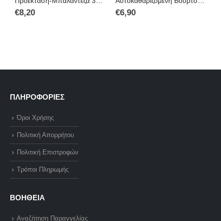
Προέκταση-Μπαλαντέζα 3Χ1.5mm 5M
Αυτοκαθαριζόμενη Βούρτσα για Σκύλους και Γάτες FUR WIZARD
€
8,20
€
6,90
€
ΠΛΗΡΟΦΟΡΙΕΣ
Όροι Χρήσης
Πολιτική Απορρήτου
Πολιτική Επιστροφών
Τρόποι Πληρωμής
ΒΟΗΘΕΙΑ
Αναζήτηση Παραγγελίας