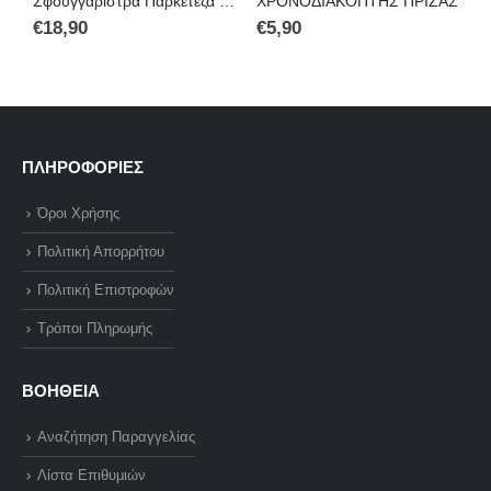
Σφουγγαρίστρα Παρκετέζα με Σπρέι Ψεκασμού, με Πανάκια με Μικροίνες – Επαναστατική Σκούπα Spray Mop 2 σε 1 A130042
ΧΡΟΝΟΔΙΑΚΟΠΤΗΣ ΠΡΙΖΑΣ
€
18,90
€
5,90
€
ΠΛΗΡΟΦΟΡΙΕΣ
Όροι Χρήσης
Πολιτική Απορρήτου
Πολιτική Επιστροφών
Τρόποι Πληρωμής
ΒΟΗΘΕΙΑ
Αναζήτηση Παραγγελίας
Λίστα Επιθυμιών