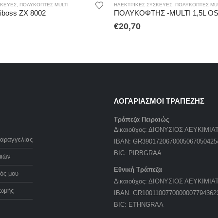
ΣΚΕΥΈΣ
,
ΠΟΛΥΚΌΠΤΕΣ MULTI
ΗΛΕΚΤΡΙΚΈΣ ΣΥΣΚΕΥΈΣ
,
ΠΟΛΥΚΌΠΤΕΣ MU
iboss ZX 8002
€
20,70
ΛΟΓΑΡΙΑΣΜΟΙ ΤΡΑΠΕΖΗΣ
Τράπεζα Πειραιώς
Δικαιούχος: ΔΙΟΝΥΣΙΟΣ ΛΕΥΚΙΜΙΑ
αραγγελίας
IBAN: GR3901720670005067050425
BIC: PIRBGRAA
μιών
Εθνική Τράπεζα
ός μου
Δικαιούχος: ΔΙΟΝΥΣΙΟΣ ΛΕΥΚΙΜΙΑ
ωμής
IBAN: GR1001100770000007794362
BIC: ETHNGRAA