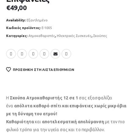
€
49,00
Availability:
Εξαντλημένο
Κωδικός προϊόντος:
E-1005
Κατηγορίες:
Ατμοκαθαριστές
,
Ηλεκτρικές Συσκευές
,
Σκούπες
ΠΡΟΣΘΉΚΗ ΣΤΗ ΛΊΣΤΑ ΕΠΙΘΥΜΙΏΝ
Η
Σκούπα
Ατμοκαθαριστής
12 σε 1
σας εξασφαλίζει
ένα
απόλυτα καθαρό
σπίτι και επιφάνειες χωρίς μικρόβια
με τη δύναμη του ατμού!
Κ
αθαριότητα
και
αποτελεσματική
απολύμανση
με τον πιο
φιλικό τρόπο για την υγεία σας και το περιβάλλον.