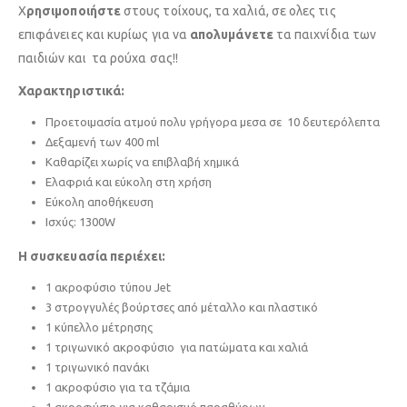
Χ
ρησιμοποιήστε
στους τοίχους, τα χαλιά, σε ολες τις
επιφάνειες και κυρίως για να
απολυμάνετε
τα παιχνίδια των
παιδιών και τα ρούχα σας!!
Χαρακτηριστικά:
Προετοιμασία ατμού πολυ γρήγορα μεσα σε 10 δευτερόλεπτα
Δεξαμενή των 400 ml
Καθαρίζει χωρίς να επιβλαβή χημικά
Ελαφριά και εύκολη στη χρήση
Εύκολη αποθήκευση
Ισχύς: 1300W
Η συσκευασία περιέχει:
1 ακροφύσιο τύπου Jet
3 στρογγυλές βούρτσες από μέταλλο και πλαστικό
1 κύπελλο μέτρησης
1 τριγωνικό ακροφύσιο για πατώματα και χαλιά
1 τριγωνικό πανάκι
1 ακροφύσιο για τα τζάμια