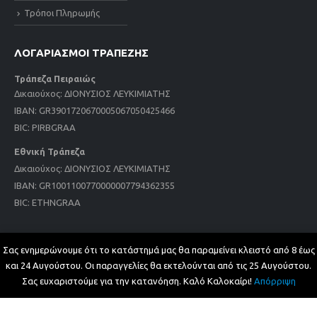
Τρόποι Πληρωμής
ΛΟΓΑΡΙΑΣΜΟΙ ΤΡΑΠΕΖΗΣ
Τράπεζα Πειραιώς
Δικαιούχος: ΔΙΟΝΥΣΙΟΣ ΛΕΥΚΙΜΙΑΤΗΣ
IBAN: GR3901720670005067050425466
BIC: PIRBGRAA
Εθνική Τράπεζα
Δικαιούχος: ΔΙΟΝΥΣΙΟΣ ΛΕΥΚΙΜΙΑΤΗΣ
IBAN: GR1001100770000007794362355
BIC: ETHNGRAA
ΕΠΙΚΟΙΝΩΝΙΑ
Σας ενημερώνουμε ότι το κατάστημά μας θα παραμείνει κλειστό από 8 έως
και 24 Αυγούστου. Οι παραγγελίες θα εκτελούνται από τις 25 Αυγούστου.
Διεύθυνση:
Σας ευχαριστούμε για την κατανόηση. Καλό Καλοκαίρι!
Απόρριψη
Πατησίων 183, Αθήνα 11253
Τηλ: