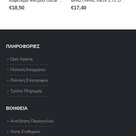
Καφετιέρα Φίλτρου Oscar Plus CM601
ΒΡΑΣΤΗΡΑΣ INOX 1,7L OSCAR PLUS HHB1741
€
18,50
€
17,40
€
ΠΛΗΡΟΦΟΡΙΕΣ
Όροι Χρήσης
Πολιτική Απορρήτου
Πολιτική Επιστροφών
Τρόποι Πληρωμής
ΒΟΗΘΕΙΑ
Αναζήτηση Παραγγελίας
Λίστα Επιθυμιών