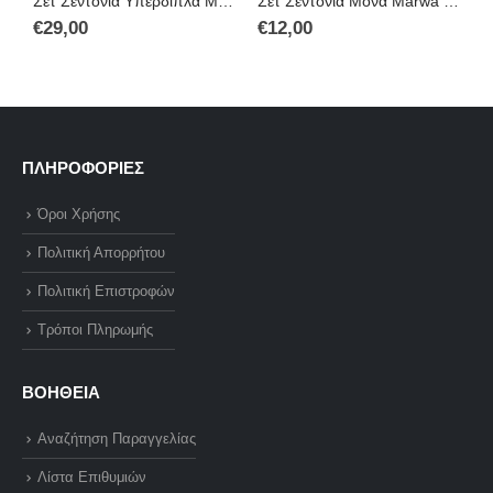
Σετ Σεντόνια Υπέρδιπλα Marwa 220×260 Με 100% Βαμβάκι
Σετ Σεντόνια Μονά Marwa Χώρις Λάστιχο Microfiber 160 X 240
€
29,00
€
12,00
€
ΠΛΗΡΟΦΟΡΙΕΣ
Όροι Χρήσης
Πολιτική Απορρήτου
Πολιτική Επιστροφών
Τρόποι Πληρωμής
ΒΟΗΘΕΙΑ
Αναζήτηση Παραγγελίας
Λίστα Επιθυμιών