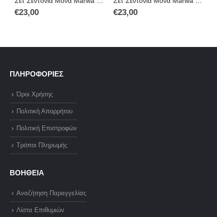
Σετ Σεντόνια Μονά Marwa 160×260 Με 100% Βαμβάκι
Σετ Σεντόνια Μονά Marwa 160×260 Με 100% Βαμβάκι
€
23,00
€
23,00
€
ΠΛΗΡΟΦΟΡΙΕΣ
Όροι Χρήσης
Πολιτική Απορρήτου
Πολιτική Επιστροφών
Τρόποι Πληρωμής
ΒΟΗΘΕΙΑ
Αναζήτηση Παραγγελίας
Λίστα Επιθυμιών