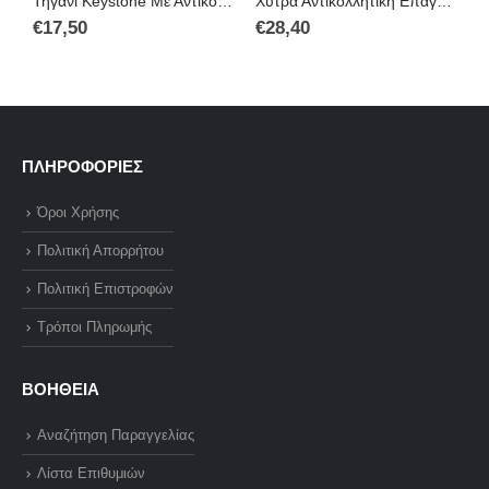
Τηγάνι Keystone Με Αντικολλητική Επίστρωση Πέτρας Επαγωγικό Electra Granite 24cm 06.11.24
Χύτρα Αντικολλητική Επαγωγική Πέτρα Λάβα Keystone Νο 24
€
€
17,50
€
28,40
ΠΛΗΡΟΦΟΡΙΕΣ
Όροι Χρήσης
Πολιτική Απορρήτου
Πολιτική Επιστροφών
Τρόποι Πληρωμής
ΒΟΗΘΕΙΑ
Αναζήτηση Παραγγελίας
Λίστα Επιθυμιών