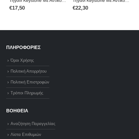
Τηγάνι Keystone Με Αντικολλητική Επίστρωση Πέτρας Επαγωγικό Electra Granite 24cm 06.11.24
Τηγάνι Keystone Με Αντικολλητική Επίστρωση Πέτρας Επαγωγικό Electra Granite 30cm 06.11.30
€
17,50
€
22,30
€
ΠΛΗΡΟΦΟΡΙΕΣ
Όροι Χρήσης
Πολιτική Απορρήτου
Πολιτική Επιστροφών
Τρόποι Πληρωμής
ΒΟΗΘΕΙΑ
Αναζήτηση Παραγγελίας
Λίστα Επιθυμιών