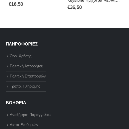
Keystone Ημιχύτρα Με Αντικολλητική Επίστρωση Πέτρας Electra Granite 30cm 06.22.30
€
16,50
€
36,50
€
ΠΛΗΡΟΦΟΡΙΕΣ
Όροι Χρήσης
Πολιτική Απορρήτου
Πολιτική Επιστροφών
Τρόποι Πληρωμής
ΒΟΗΘΕΙΑ
Αναζήτηση Παραγγελίας
Λίστα Επιθυμιών