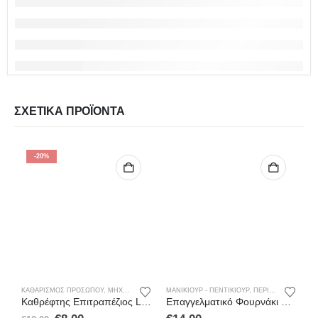
ΣΧΕΤΙΚΆ ΠΡΟΪΌΝΤΑ
-20%
ΚΑΘΑΡΙΣΜΌΣ ΠΡΟΣΏΠΟΥ
,
ΜΗΧΑΝΈΣ ΑΠΟΤΡΊΧΩΣΗΣ
ΜΑΝΙΚΙΟΎΡ - ΠΕΝΤΙΚΙΟΎΡ
,
ΠΕΡΙΠΟΊΗΣΗ
,
ΠΕΡΙΠΟΊΗΣΗ
Καθρέφτης Επιτραπέζιος LED (Mirror LED) XR-1608
Επαγγελματικό Φουρνάκι Νυχιών 48w LED UV Sun 5