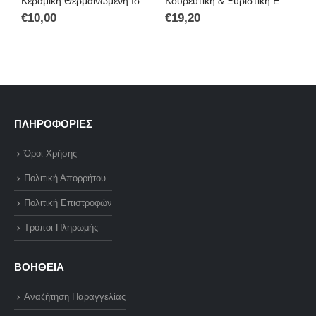
Κεραμική Θερμαινώμενη Ισιωτική Βούρτσα Μαλλιών Simply Straight Brush HQT-906B
Κουρευτική & Ξυριστική Επαναφορτιζόμενη Μηχανή Biaoya Bay-530
€
10,00
€
19,20
€
ΠΛΗΡΟΦΟΡΙΕΣ
Όροι Χρήσης
Πολιτική Απορρήτου
Πολιτική Επιστροφών
Τρόποι Πληρωμής
ΒΟΗΘΕΙΑ
Αναζήτηση Παραγγελίας