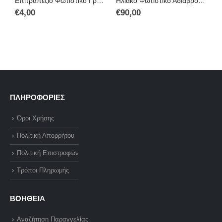
Επιτραπέζιο Φωτιστικό Γραφείου μεταλλικό 11cm
Ηλιακό Φωτιστικό Αδιάβροχο Εξωτερικού Χώρου – Δρόμου με Ανιχνευτή Κίνησης & Τηλεχειριστήριο – Jortan 800w Solar Powered LED Street/Pole Light
€
4,00
€
90,00
€
ΠΛΗΡΟΦΟΡΙΕΣ
Όροι Χρήσης
Πολιτική Απορρήτου
Πολιτική Επιστροφών
Τρόποι Πληρωμής
ΒΟΗΘΕΙΑ
Αναζήτηση Παραγγελίας