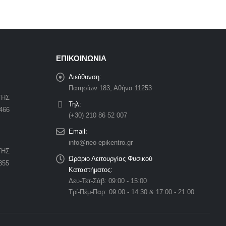
ΕΠΙΚΟΙΝΩΝΙΑ
Διεύθυνση:
Πατησίων 183, Αθήνα 11253
ΤΗΣ
Τηλ:
466
(+30) 210 86 52 007
Email:
info@neo-epikentro.gr
ΤΗΣ
Ωράριο Λειτουργίας Φυσικού
355
Καταστήματος:
Δευ-Τετ-Σάβ: 09:00 - 15:00
Τρί-Πέμ-Παρ: 09:00 - 14:30 & 17:00 - 21:00